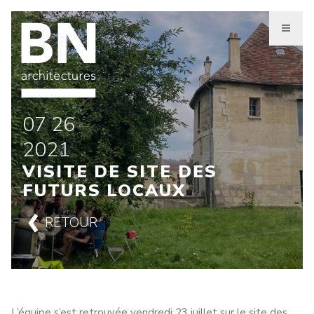
Aller
au
contenu
principal
07 26
2021
VISITE DE SITE DES
FUTURS LOCAUX
RETOUR
L’équipe s’est retrouvée vendredi 23 juillet sur le site des