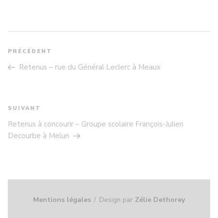
NAVIGATION
DE
PRÉCÉDENT
Article
L’ARTICLE
précédent
Retenus – rue du Général Leclerc à Meaux
SUIVANT
Article
suivant
Retenus à concourir – Groupe scolaire François-Julien
Decourbe à Melun
Mentions légales
Design par
Zélie Dethorey