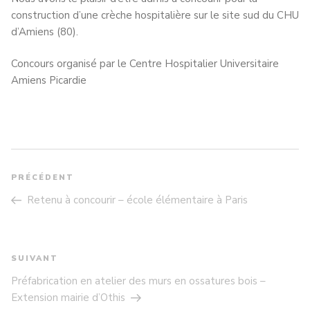
construction d’une crèche hospitalière sur le site sud du CHU
d’Amiens (80).
Concours organisé par le Centre Hospitalier Universitaire
Amiens Picardie
NAVIGATION
DE
PRÉCÉDENT
Article
L’ARTICLE
précédent
Retenu à concourir – école élémentaire à Paris
SUIVANT
Article
suivant
Préfabrication en atelier des murs en ossatures bois –
Extension mairie d’Othis