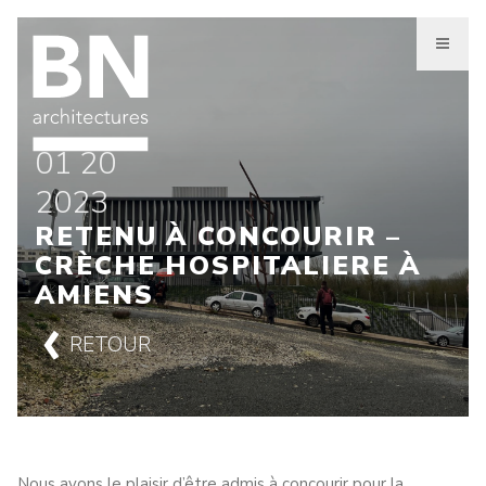
Aller
au
contenu
principal
01 20
2023
RETENU À CONCOURIR –
CRÈCHE HOSPITALIERE À
AMIENS
RETOUR
Nous avons le plaisir d’être admis à concourir pour la