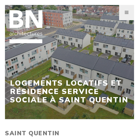
Aller
au
contenu
principal
LOGEMENTS LOCATIFS ET
RÉSIDENCE SERVICE
SOCIALE À SAINT QUENTIN
SAINT QUENTIN