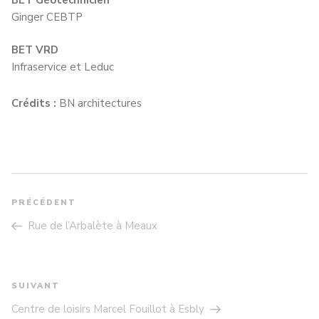
Ginger CEBTP
BET VRD
Infraservice et Leduc
Crédits :
BN architectures
NAVIGATION
DE
PRÉCÉDENT
Article
L’ARTICLE
précédent
Rue de l’Arbalète à Meaux
SUIVANT
Article
suivant
Centre de loisirs Marcel Fouillot à Esbly