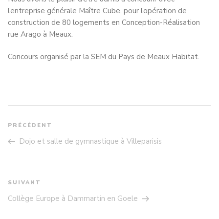
l’entreprise générale Maître Cube, pour l’opération de
construction de 80 logements en Conception-Réalisation
rue Arago à Meaux.
Concours organisé par la SEM du Pays de Meaux Habitat.
NAVIGATION
DE
PRÉCÉDENT
Article
L’ARTICLE
précédent
Dojo et salle de gymnastique à Villeparisis
SUIVANT
Article
suivant
Collège Europe à Dammartin en Goele