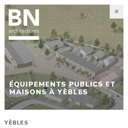
Aller
au
contenu
principal
ÉQUIPEMENTS PUBLICS ET
MAISONS À YÈBLES
YÈBLES